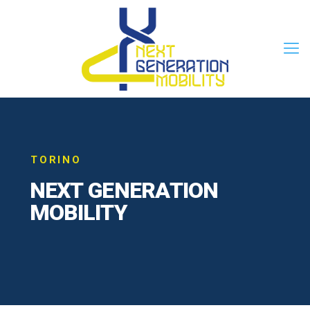
TORINO
N
E
X
T
G
E
N
E
R
A
T
I
O
N
M
O
B
I
L
I
T
Y