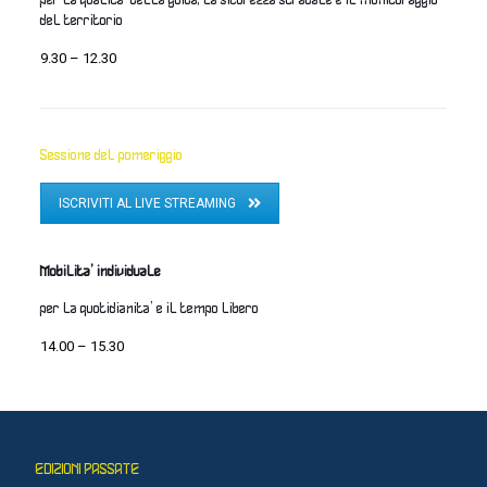
per la qualita’ della guida, la sicurezza stradale e il monitoraggio
del territorio
9.30 – 12.30
Sessione del pomeriggio
ISCRIVITI AL LIVE STREAMING
Mobilita’ individuale
per la quotidianita’ e il tempo libero
14.00 – 15.30
EDIZIONI PASSATE